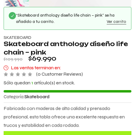
“Skateboard anthology diseño life chain – pink” se ha
añadido a tu carrito.
Ver carrito
SKATEBOARD
Skateboard anthology diseño life
chain – pink
$
69.990
$
109.990
Las ventas terminan en:
(
0
Customer Reviews)
V
Sólo quedan
1
artículo(s) en stock.
a
l
o
Categoría:
Skateboard
r
a
d
Fabricada con maderas de alta calidad y prensado
o
c
profesional, esta tabla ofrece una excelente respuesta en
o
n
trucos y estabilidad en cada rodada.
0
d