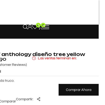
0
0
anthology diseño tree yellow
990
Las ventas terminan en:
tomer Reviews)
d
da truco.
Comprar Ahora
Compartir:
Comparar