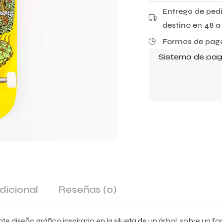
0
d
Entrega de pedi
e
5
destino en 48 a 
Formas de pago
Sistema de pag
dicional
Reseñas
(0)
te diseño gráfico inspirado en la silueta de un árbol, sobre un fo