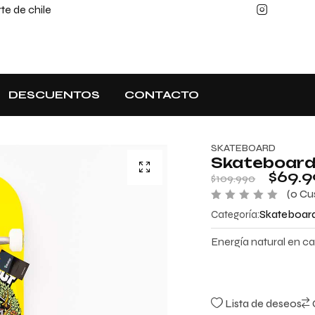
e de chile
DESCUENTOS
CONTACTO
SKATEBOARD
Skateboard 
$
69.
$
109.990
(
0
Cus
V
Categoría:
Skateboar
a
l
o
Energía natural en ca
r
a
d
o
c
o
Lista de deseos
n