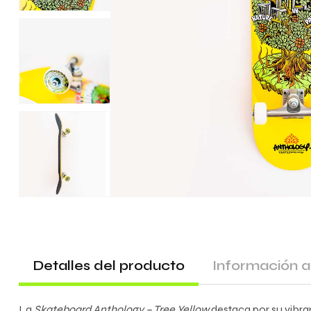
Detalles del producto
Información a
La
Skateboard Anthology – Tree Yellow
destaca por su vibran