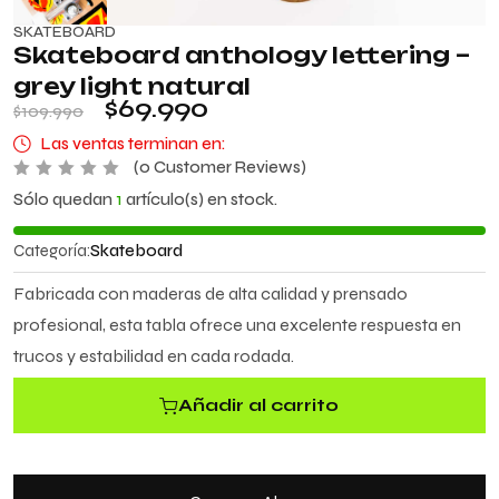
SKATEBOARD
Skateboard anthology lettering –
grey light natural
$
69.990
$
109.990
Las ventas terminan en:
(
0
Customer Reviews)
V
Sólo quedan
1
artículo(s) en stock.
a
l
o
Categoría:
Skateboard
r
a
d
Fabricada con maderas de alta calidad y prensado
o
c
profesional, esta tabla ofrece una excelente respuesta en
o
n
trucos y estabilidad en cada rodada.
0
d
e
Añadir al carrito
5