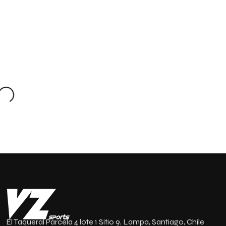
ADD TO
ADD TO
ADD TO
CART
CART
CART
El Taqueral Parcela 4 lote 1 Sitio 9, Lampa, Santiago, Chile