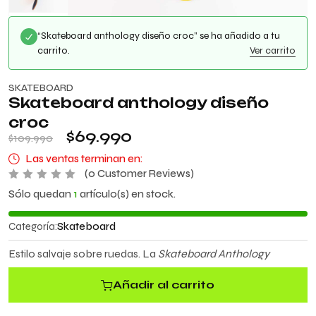
“Skateboard anthology diseño croc” se ha añadido a tu
carrito.
Ver carrito
SKATEBOARD
Skateboard anthology diseño
croc
$
69.990
$
109.990
Las ventas terminan en:
(
0
Customer Reviews)
V
Sólo quedan
1
artículo(s) en stock.
a
l
o
Categoría:
Skateboard
r
a
d
Estilo salvaje sobre ruedas. La
Skateboard Anthology
o
c
o
Añadir al carrito
n
0
d