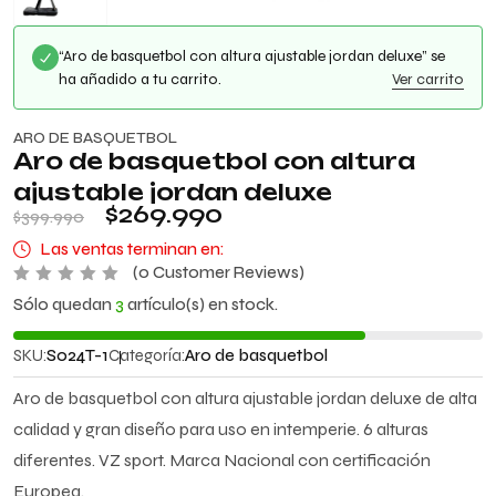
“Aro de basquetbol con altura ajustable jordan deluxe” se
ha añadido a tu carrito.
Ver carrito
ARO DE BASQUETBOL
Aro de basquetbol con altura
ajustable jordan deluxe
$
269.990
$
399.990
Las ventas terminan en:
(
0
Customer Reviews)
V
Sólo quedan
3
artículo(s) en stock.
a
l
o
SKU:
S024T-1
Categoría:
Aro de basquetbol
r
a
d
Aro de basquetbol con altura ajustable jordan deluxe de alta
o
c
calidad y gran diseño para uso en intemperie. 6 alturas
o
n
diferentes. VZ sport. Marca Nacional con certificación
0
d
Europea.