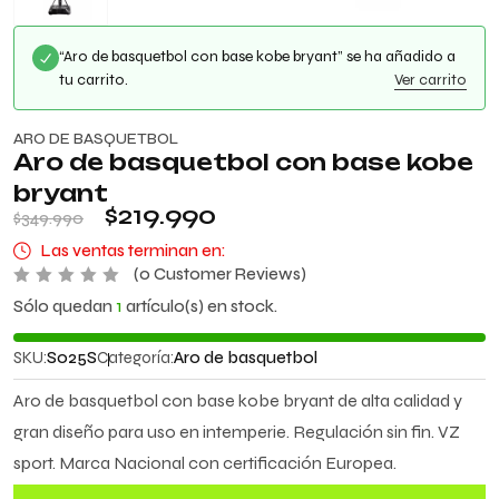
“Aro de basquetbol con base kobe bryant” se ha añadido a
tu carrito.
Ver carrito
ARO DE BASQUETBOL
Aro de basquetbol con base kobe
bryant
$
219.990
$
349.990
Las ventas terminan en:
(
0
Customer Reviews)
V
Sólo quedan
1
artículo(s) en stock.
a
l
o
SKU:
S025S
Categoría:
Aro de basquetbol
r
a
d
Aro de basquetbol con base kobe bryant de alta calidad y
o
c
gran diseño para uso en intemperie. Regulación sin fin. VZ
o
n
sport. Marca Nacional con certificación Europea.
0
d