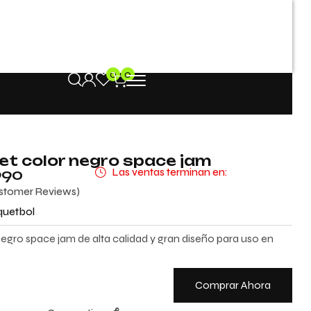
0
0
L
et color negro space jam
990
Las ventas terminan en:
tomer Reviews)
quetbol
negro space jam de alta calidad y gran diseño para uso en
Comprar Ahora