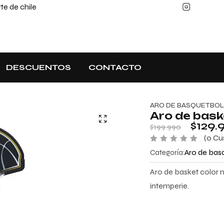
e de chile
DESCUENTOS
CONTACTO
ARO DE BASQUETBO
Aro de bask
$
129.
$
199.990
(
0
Cus
V
Categoría:
Aro de bas
a
l
o
Aro de basket color 
r
a
intemperie.
d
o
c
o
n