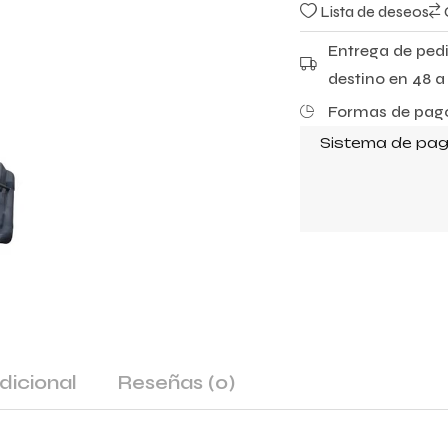
0
Lista de deseos
d
e
5
Entrega de pedi
destino en 48 a 
Formas de pago
Sistema de pag
dicional
Reseñas
(0)