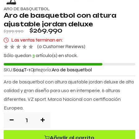
ARO DE BASQUETBOL
Aro de basquetbol con altura
ajustable jordan deluxe
$
269.990
$
399.990
Las ventas terminan en:
(
0
Customer Reviews)
V
Sólo quedan
3
artículo(s) en stock.
a
l
o
SKU:
S024T-1
Categoría:
Aro de basquetbol
r
a
d
Aro de basquetbol con altura ajustable jordan deluxe de alta
o
c
calidad y gran diseño para uso en intemperie. 6 alturas
o
n
diferentes. VZ sport. Marca Nacional con certificación
0
d
Europea.
e
5
Añadir al carrito