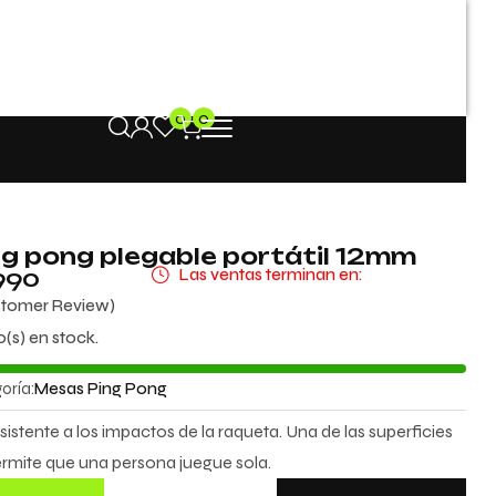
0
0
g pong plegable portátil 12mm
990
Las ventas terminan en:
tomer Review)
o(s) en stock.
oría:
Mesas Ping Pong
sistente a los impactos de la raqueta. Una de las superficies
ermite que una persona juegue sola.