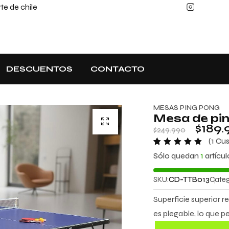
e de chile
DESCUENTOS
CONTACTO
MESAS PING PONG
Mesa de pin
$
189.
$
249.990
(
1
Cus
Valorado
1
Sólo quedan
1
artícul
con
5.00
de 5 en
base a
SKU:
CD-TTB013
Categ
valoració
n de un
cliente
Superficie superior re
es plegable, lo que p