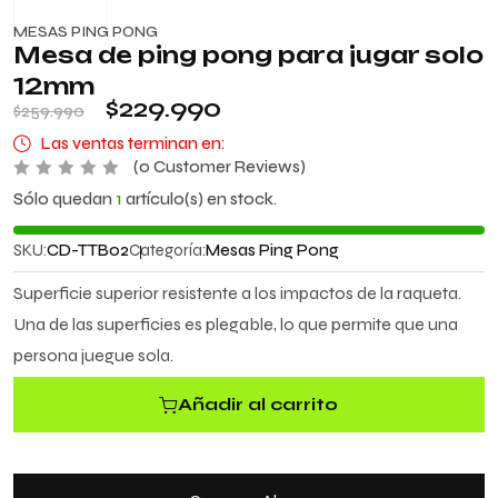
MESAS PING PONG
Mesa de ping pong para jugar solo
12mm
$
229.990
$
259.990
Las ventas terminan en:
(
0
Customer Reviews)
V
Sólo quedan
1
artículo(s) en stock.
a
l
o
SKU:
CD-TTB02
Categoría:
Mesas Ping Pong
r
a
d
Superficie superior resistente a los impactos de la raqueta.
o
c
Una de las superficies es plegable, lo que permite que una
o
n
persona juegue sola.
0
d
e
Añadir al carrito
5