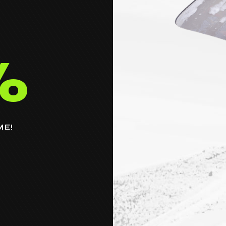
%
ME!