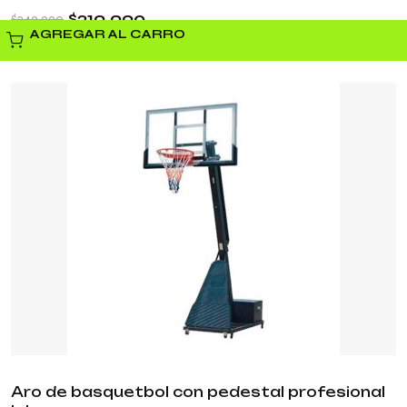
$
219.990
$
349.990
AGREGAR AL CARRO
Aro de basquetbol con pedestal profesional