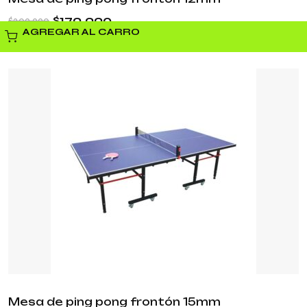
$
179.990
$
209.990
AGREGAR AL CARRO
Mesa de ping pong frontón 15mm