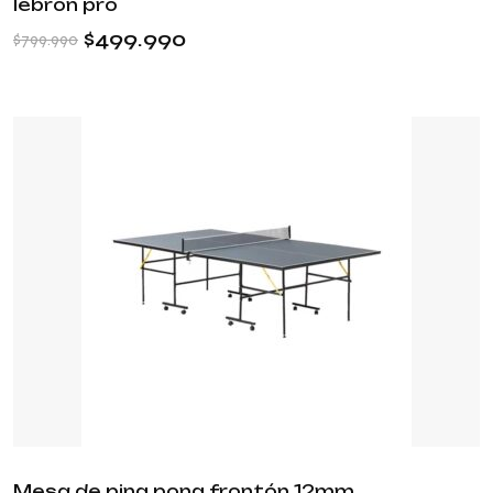
lebron pro
$
499.990
$
799.990
Mesa de ping pong frontón 12mm