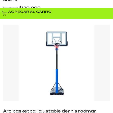
$
129.990
$
229.990
AGREGAR AL CARRO
Aro basketball ajustable dennis rodman