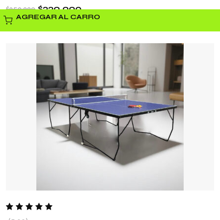
$
229.990
$
259.990
AGREGAR AL CARRO