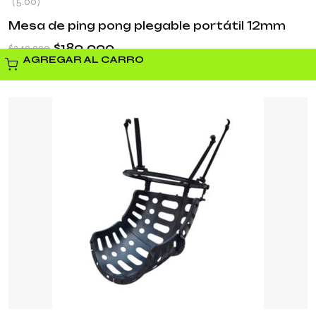
(5.00)
Mesa de ping pong plegable portátil 12mm
$
189.990
$
249.990
AGREGAR AL CARRO