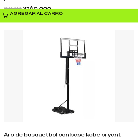
$
269.990
$
399.990
AGREGAR AL CARRO
Aro de basquetbol con base kobe bryant